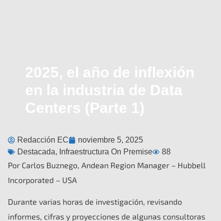
2025, el año de inflexión
en la industria de Data
Centers (Parte 1)
Redacción EC
noviembre 5, 2025
Destacada
,
Infraestructura On Premise
88
Por Carlos Buznego, Andean Region Manager – Hubbell
Incorporated – USA
Durante varias horas de investigación, revisando
informes, cifras y proyecciones de algunas consultoras