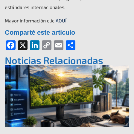
estándares internacionales.
Mayor información clic
AQUÍ
Comparté este artículo
Facebook
X
LinkedIn
Copy
Email
Compartir
Link
Noticias Relacionadas